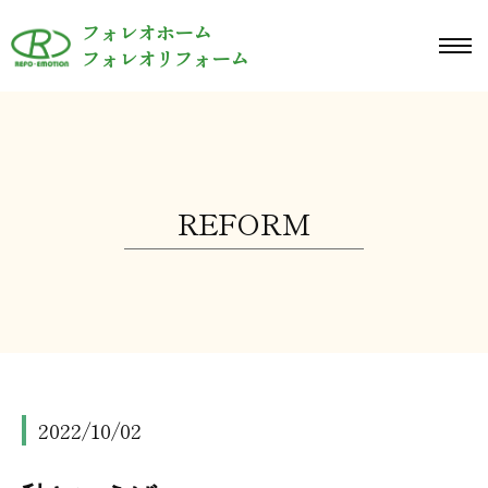
ュ
コ
ー
フォレオホーム
ン
メ
フォレオリフォーム
ニ
テ
ュ
ン
ー
ツ
へ
ス
REFORM
キ
ッ
プ
2022/10/02