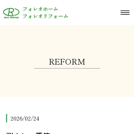
ュ
コ
ー
フォレオホーム
ン
メ
フォレオリフォーム
ニ
テ
ュ
ン
ー
ツ
へ
ス
REFORM
キ
ッ
プ
2026/02/24