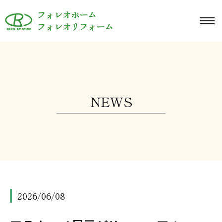
ュ
コ
ー
フォレオホーム
ン
メ
フォレオリフォーム
ニ
テ
ュ
ン
ー
ツ
へ
ス
NEWS
キ
ッ
プ
2026/06/08